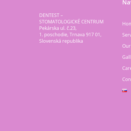
Na
DENTEST –
STOMATOLOGICKÉ CENTRUM
Ho
Pekárska ul. č.23,
1. poschodie, Trnava 917 01,
Ser
Slovenská republika
Our
Gal
Car
Con