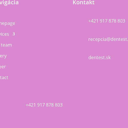
vigácia
Kontakt
+421 917 878 803
mepage
vices
recepcia@dentest
 team
lery
dentest.sk
eer
tact
+421 917 878 803