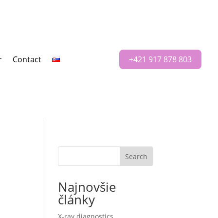
r
Contact
+421 917 878 803
Search
Najnovšie
články
X-ray diagnostics